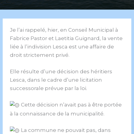
Je l’ai rappelé, hier, en Conseil Municipal à
Fabrice Pastor et Laetitia Guignard, la vente
liée à l’indivision Lesca est une affaire de
droit strictement privé.
Elle résulte d’une décision des héritiers
Lesca, dans le cadre d’une licitation
successorale prévue par la loi.
Cette décision n’avait pas à être portée
à la connaissance de la municipalité.
La commune ne pouvait pas, dans