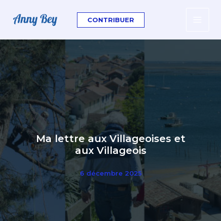
contenu
Aller
principal
au
CONTRIBUER
contenu
Ma lettre aux Villageoises et
aux Villageois
6 décembre 2025