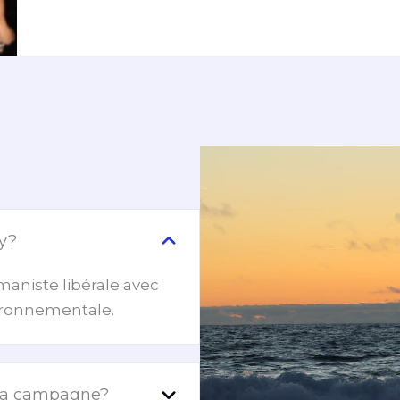
ey?
maniste libérale avec
vironnementale.
e sa campagne?